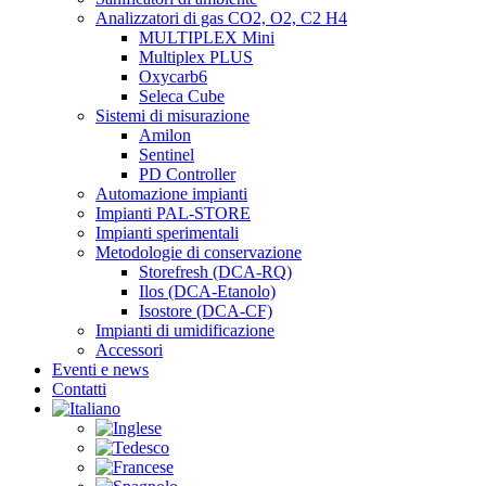
Analizzatori di gas CO2, O2, C2 H4
MULTIPLEX Mini
Multiplex PLUS
Oxycarb6
Seleca Cube
Sistemi di misurazione
Amilon
Sentinel
PD Controller
Automazione impianti
Impianti PAL-STORE
Impianti sperimentali
Metodologie di conservazione
Storefresh (DCA-RQ)
Ilos (DCA-Etanolo)
Isostore (DCA-CF)
Impianti di umidificazione
Accessori
Eventi e news
Contatti