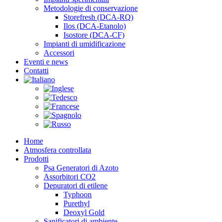
Metodologie di conservazione
Storefresh (DCA-RQ)
Ilos (DCA-Etanolo)
Isostore (DCA-CF)
Impianti di umidificazione
Accessori
Eventi e news
Contatti
Home
Atmosfera controllata
Prodotti
Psa Generatori di Azoto
Assorbitori CO2
Depuratori di etilene
Typhoon
Purethyl
Deoxyl Gold
Sanificatori di ambiente