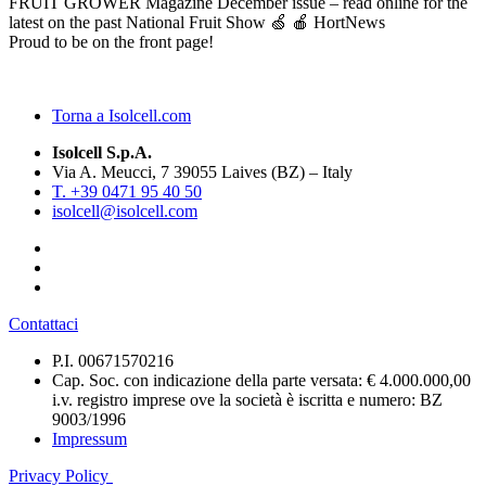
FRUIT GROWER Magazine December issue – read online for the
latest on the past National Fruit Show 🍏 🍎 HortNews
Proud to be on the front page!
Torna a Isolcell.com
Isolcell S.p.A.
Via A. Meucci, 7 39055 Laives (BZ) – Italy
T. +39 0471 95 40 50
isolcell@isolcell.com
Contattaci
P.I. 00671570216
Cap. Soc. con indicazione della parte versata: € 4.000.000,00
i.v. registro imprese ove la società è iscritta e numero: BZ
9003/1996
Impressum
Privacy Policy