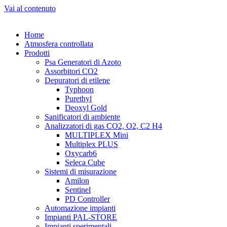
Vai al contenuto
Home
Atmosfera controllata
Prodotti
Psa Generatori di Azoto
Assorbitori CO2
Depuratori di etilene
Typhoon
Purethyl
Deoxyl Gold
Sanificatori di ambiente
Analizzatori di gas CO2, O2, C2 H4
MULTIPLEX Mini
Multiplex PLUS
Oxycarb6
Seleca Cube
Sistemi di misurazione
Amilon
Sentinel
PD Controller
Automazione impianti
Impianti PAL-STORE
Impianti sperimentali