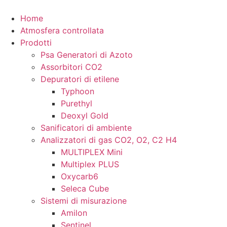
Vai
al
Home
contenuto
Atmosfera controllata
Prodotti
Psa Generatori di Azoto
Assorbitori CO2
Depuratori di etilene
Typhoon
Purethyl
Deoxyl Gold
Sanificatori di ambiente
Analizzatori di gas CO2, O2, C2 H4
MULTIPLEX Mini
Multiplex PLUS
Oxycarb6
Seleca Cube
Sistemi di misurazione
Amilon
Sentinel