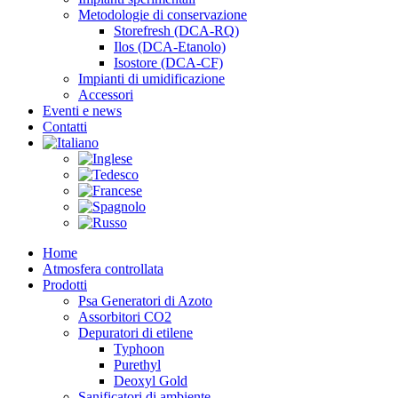
Metodologie di conservazione
Storefresh (DCA-RQ)
Ilos (DCA-Etanolo)
Isostore (DCA-CF)
Impianti di umidificazione
Accessori
Eventi e news
Contatti
Home
Atmosfera controllata
Prodotti
Psa Generatori di Azoto
Assorbitori CO2
Depuratori di etilene
Typhoon
Purethyl
Deoxyl Gold
Sanificatori di ambiente