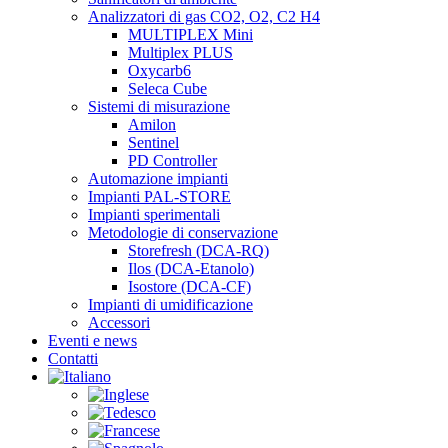
Analizzatori di gas CO2, O2, C2 H4
MULTIPLEX Mini
Multiplex PLUS
Oxycarb6
Seleca Cube
Sistemi di misurazione
Amilon
Sentinel
PD Controller
Automazione impianti
Impianti PAL-STORE
Impianti sperimentali
Metodologie di conservazione
Storefresh (DCA-RQ)
Ilos (DCA-Etanolo)
Isostore (DCA-CF)
Impianti di umidificazione
Accessori
Eventi e news
Contatti