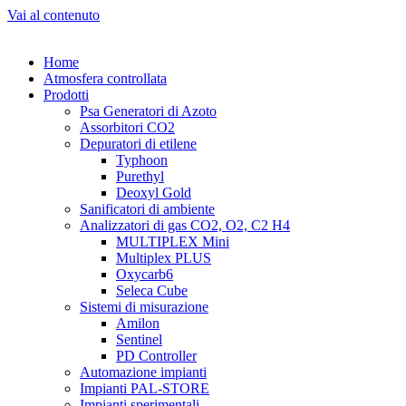
Vai al contenuto
Home
Atmosfera controllata
Prodotti
Psa Generatori di Azoto
Assorbitori CO2
Depuratori di etilene
Typhoon
Purethyl
Deoxyl Gold
Sanificatori di ambiente
Analizzatori di gas CO2, O2, C2 H4
MULTIPLEX Mini
Multiplex PLUS
Oxycarb6
Seleca Cube
Sistemi di misurazione
Amilon
Sentinel
PD Controller
Automazione impianti
Impianti PAL-STORE
Impianti sperimentali