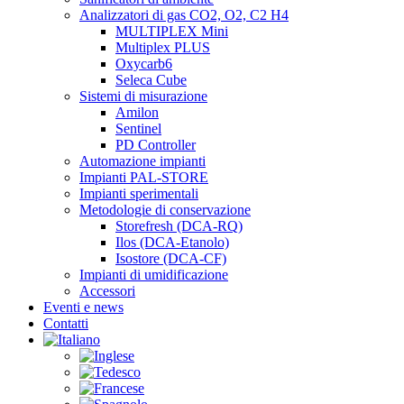
Analizzatori di gas CO2, O2, C2 H4
MULTIPLEX Mini
Multiplex PLUS
Oxycarb6
Seleca Cube
Sistemi di misurazione
Amilon
Sentinel
PD Controller
Automazione impianti
Impianti PAL-STORE
Impianti sperimentali
Metodologie di conservazione
Storefresh (DCA-RQ)
Ilos (DCA-Etanolo)
Isostore (DCA-CF)
Impianti di umidificazione
Accessori
Eventi e news
Contatti