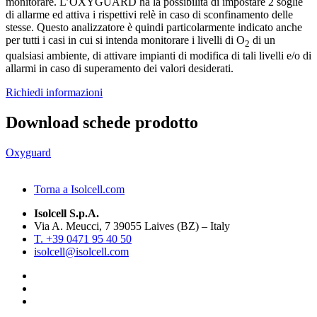
monitorare. L’OXYGUARD ha la possibilità di impostare 2 soglie
di allarme ed attiva i rispettivi relè in caso di sconfinamento delle
stesse. Questo analizzatore è quindi particolarmente indicato anche
per tutti i casi in cui si intenda monitorare i livelli di O
di un
2
qualsiasi ambiente, di attivare impianti di modifica di tali livelli e/o di
allarmi in caso di superamento dei valori desiderati.
Richiedi informazioni
Download schede prodotto
Oxyguard
Torna a Isolcell.com
Isolcell S.p.A.
Via A. Meucci, 7 39055 Laives (BZ) – Italy
T. +39 0471 95 40 50
isolcell@isolcell.com