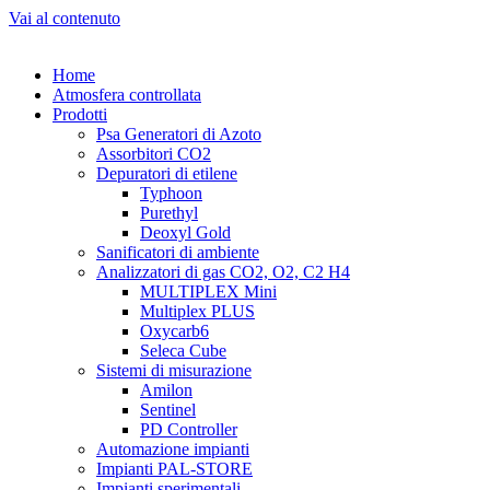
Vai al contenuto
Home
Atmosfera controllata
Prodotti
Psa Generatori di Azoto
Assorbitori CO2
Depuratori di etilene
Typhoon
Purethyl
Deoxyl Gold
Sanificatori di ambiente
Analizzatori di gas CO2, O2, C2 H4
MULTIPLEX Mini
Multiplex PLUS
Oxycarb6
Seleca Cube
Sistemi di misurazione
Amilon
Sentinel
PD Controller
Automazione impianti
Impianti PAL-STORE
Impianti sperimentali