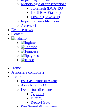
Metodologie di conservazione
Storefresh (DCA-RQ)
Ilos (DCA-Etanolo)
Isostore (DCA-CF)
Impianti di umidificazione
Accessori
Eventi e news
Contatti
Home
Atmosfera controllata
Prodotti
Psa Generatori di Azoto
Assorbitori CO2
Depuratori di etilene
Typhoon
Purethyl
Deoxyl Gold
Sanificatori di ambiente