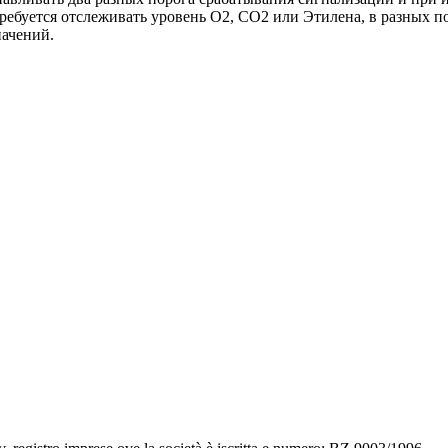
 требуется отслеживать уровень O2, CO2 или Этилена, в разных 
начений.