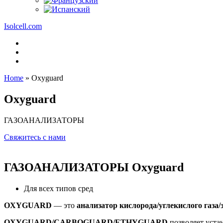
Isolcell.com
Home
»
Oxyguard
Oxyguard
ГАЗОАНАЛИЗАТОРЫ
Свяжитесь с нами
ГАЗОАНАЛИЗАТОРЫ Oxyguard
Для всех типов сред
OXYGUARD
— это
анализатор кислорода/углекислого газа/
OXYGUARD/CARBOGUARD/ETHYGUARD
позволяет уста