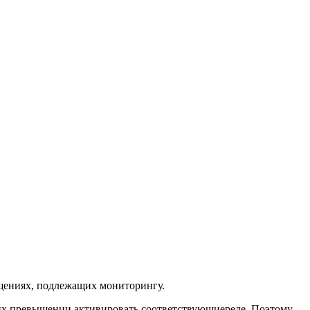
ещениях, подлежащих мониторингу.
 их превышении активировать соответствующиереле. Поэтому