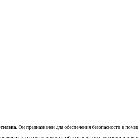
этилена
. Он предназначен для обеспечения безопасности в пом
навливать два разных порога срабатывания сигнализации и при