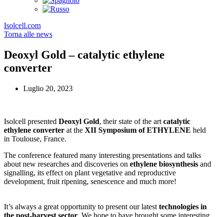
Isolcell.com
Torna alle news
Deoxyl Gold – catalytic ethylene
converter
Luglio 20, 2023
Isolcell presented
Deoxyl Gold
, their state of the art
catalytic
ethylene converter
at the
XII Symposium of ETHYLENE
held
in Toulouse, France.
The conference featured many interesting presentations and talks
about new researches and discoveries on
ethylene biosynthesis
and
signalling, its effect on plant vegetative and reproductive
development, fruit ripening, senescence and much more!
It’s always a great opportunity to present our latest
technologies in
the post-harvest sector
. We hope to have brought some interesting