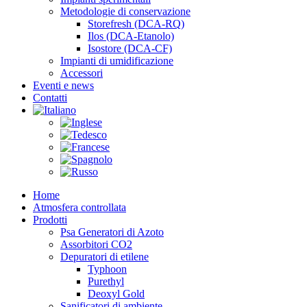
Metodologie di conservazione
Storefresh (DCA-RQ)
Ilos (DCA-Etanolo)
Isostore (DCA-CF)
Impianti di umidificazione
Accessori
Eventi e news
Contatti
Home
Atmosfera controllata
Prodotti
Psa Generatori di Azoto
Assorbitori CO2
Depuratori di etilene
Typhoon
Purethyl
Deoxyl Gold
Sanificatori di ambiente