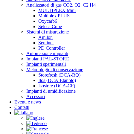
Analizzatori di gas CO2, O2, C2 H4
MULTIPLEX Mini
Multiplex PLUS
Oxycarb6
Seleca Cube
Sistemi di misurazione
Amilon
Sentinel
PD Controller
Automazione impianti
Impianti PAL-STORE
Impianti sperimentali
Metodologie di conservazione
Storefresh (DCA-RQ)
Ilos (DCA-Etanolo)
Isostore (DCA-CF)
Impianti di umidificazione
Accessori
Eventi e news
Contatti