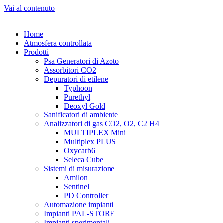
Vai al contenuto
Home
Atmosfera controllata
Prodotti
Psa Generatori di Azoto
Assorbitori CO2
Depuratori di etilene
Typhoon
Purethyl
Deoxyl Gold
Sanificatori di ambiente
Analizzatori di gas CO2, O2, C2 H4
MULTIPLEX Mini
Multiplex PLUS
Oxycarb6
Seleca Cube
Sistemi di misurazione
Amilon
Sentinel
PD Controller
Automazione impianti
Impianti PAL-STORE
Impianti sperimentali