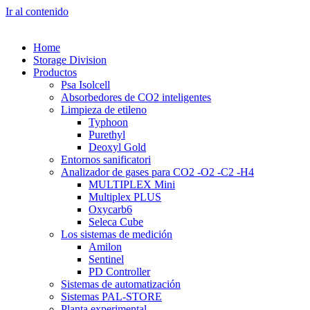
Ir al contenido
Home
Storage Division
Productos
Psa Isolcell
Absorbedores de CO2 inteligentes
Limpieza de etileno
Typhoon
Purethyl
Deoxyl Gold
Entornos sanificatori
Analizador de gases para CO2 -O2 -C2 -H4
MULTIPLEX Mini
Multiplex PLUS
Oxycarb6
Seleca Cube
Los sistemas de medición
Amilon
Sentinel
PD Controller
Sistemas de automatización
Sistemas PAL-STORE
Planta experimental