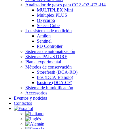
Analizador de gases para CO2 -O2 -C2 -H4
MULTIPLEX Mini
Multiplex PLUS
Oxycarb6
Seleca Cube
Los sistemas de medición
Amilon
Sentinel
PD Controller
Sistemas de automatización
Sistemas PAL-STORE
Planta experimental
Métodos de conservación
Storefresh (DCA-RQ)
Ilos (DCA-Etanolo)
Isostore (DCA-CF)
Sistema de humidificación
Accessorios
Eventos y noticias
Contactos