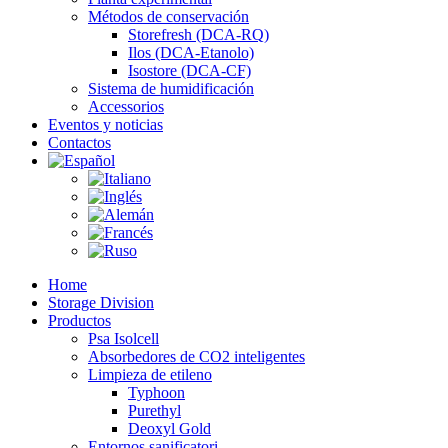
Métodos de conservación
Storefresh (DCA-RQ)
Ilos (DCA-Etanolo)
Isostore (DCA-CF)
Sistema de humidificación
Accessorios
Eventos y noticias
Contactos
Home
Storage Division
Productos
Psa Isolcell
Absorbedores de CO2 inteligentes
Limpieza de etileno
Typhoon
Purethyl
Deoxyl Gold
Entornos sanificatori