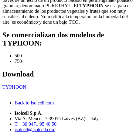
través de un lecho de un producto basado en permanganato potásico
granular, denominado PURETHYL. El
TYPHOON
se usa para el
almacenamiento de los productos vegetales y frutas que son muy
sensibles al etileno. No modifica la temperatura ni la humedad del
aire, es económico y tiene un bajo TCO.
Se comercializan dos modelos de
TYPHOON:
500
750
Download
TYPHOON
Back to Isolcell.com
Isolcell S.p.A.
Via A. Meucci, 7 39055 Laives (BZ) – Italy
T. +39 0471 95 40 50
isolcell@isolcell.com