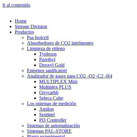
Ir al contenido
Home
Storage Division
Productos
Psa Isolcell
Absorbedores de CO2 inteligentes
Limpieza de etileno
Typhoon
Purethyl
Deoxyl Gold
Entornos sanificatori
Analizador de gases para CO2 -O2 -C2 -H4
MULTIPLEX Mini
Multiplex PLUS
Oxycarb6
Seleca Cube
Los sistemas de medición
Amilon
Sentinel
PD Controller
Sistemas de automatización
Sistemas PAL-STORE
Planta experimental