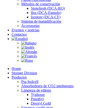
Métodos de conservación
Storefresh (DCA-RQ)
Ilos (DCA-Etanolo)
Isostore (DCA-CF)
Sistema de humidificación
Accessorios
Eventos y noticias
Contactos
Home
Storage Division
Productos
Psa Isolcell
Absorbedores de CO2 inteligentes
Limpieza de etileno
Typhoon
Purethyl
Deoxyl Gold
Entornos sanificatori