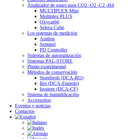
Analizador de gases para CO2 -O2 -C2 -H4
MULTIPLEX Mini
Multiplex PLUS
Oxycarb6
Seleca Cube
Los sistemas de medición
Amilon
Sentinel
PD Controller
Sistemas de automatización
Sistemas PAL-STORE
Planta experimental
Métodos de conservación
Storefresh (DCA-RQ)
Ilos (DCA-Etanolo)
Isostore (DCA-CF)
Sistema de humidificación
Accessorios
Eventos y noticias
Contactos