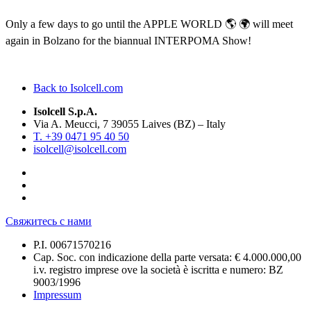
Only a few days to go until the APPLE WORLD 🌎 🌍 will meet
again in Bolzano for the biannual INTERPOMA Show!
Back to Isolcell.com
Isolcell S.p.A.
Via A. Meucci, 7 39055 Laives (BZ) – Italy
T. +39 0471 95 40 50
isolcell@isolcell.com
Свяжитесь с нами
P.I. 00671570216
Cap. Soc. con indicazione della parte versata: € 4.000.000,00
i.v. registro imprese ove la società è iscritta e numero: BZ
9003/1996
Impressum