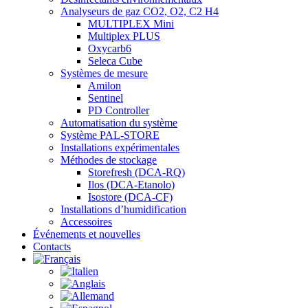
Analyseurs de gaz CO2, O2, C2 H4
MULTIPLEX Mini
Multiplex PLUS
Oxycarb6
Seleca Cube
Systèmes de mesure
Amilon
Sentinel
PD Controller
Automatisation du système
Système PAL-STORE
Installations expérimentales
Méthodes de stockage
Storefresh (DCA-RQ)
Ilos (DCA-Etanolo)
Isostore (DCA-CF)
Installations d’humidification
Accessoires
Événements et nouvelles
Contacts