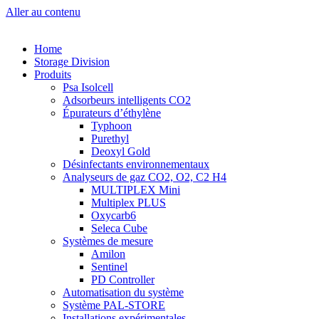
Aller au contenu
Home
Storage Division
Produits
Psa Isolcell
Adsorbeurs intelligents CO2
Épurateurs d’éthylène
Typhoon
Purethyl
Deoxyl Gold
Désinfectants environnementaux
Analyseurs de gaz CO2, O2, C2 H4
MULTIPLEX Mini
Multiplex PLUS
Oxycarb6
Seleca Cube
Systèmes de mesure
Amilon
Sentinel
PD Controller
Automatisation du système
Système PAL-STORE
Installations expérimentales