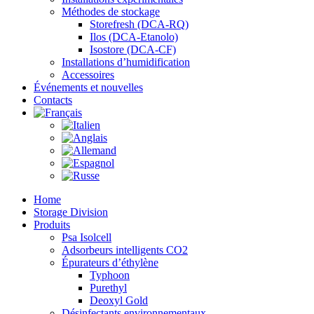
Méthodes de stockage
Storefresh (DCA-RQ)
Ilos (DCA-Etanolo)
Isostore (DCA-CF)
Installations d’humidification
Accessoires
Événements et nouvelles
Contacts
Home
Storage Division
Produits
Psa Isolcell
Adsorbeurs intelligents CO2
Épurateurs d’éthylène
Typhoon
Purethyl
Deoxyl Gold
Désinfectants environnementaux