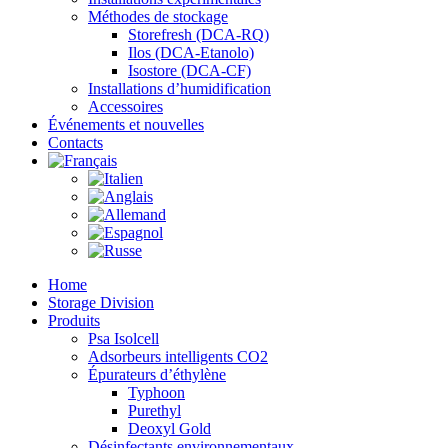
Méthodes de stockage
Storefresh (DCA-RQ)
Ilos (DCA-Etanolo)
Isostore (DCA-CF)
Installations d’humidification
Accessoires
Événements et nouvelles
Contacts
Home
Storage Division
Produits
Psa Isolcell
Adsorbeurs intelligents CO2
Épurateurs d’éthylène
Typhoon
Purethyl
Deoxyl Gold
Désinfectants environnementaux