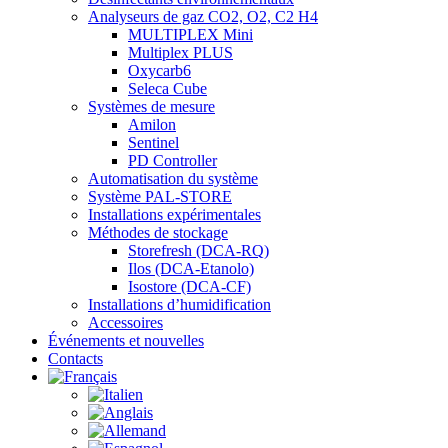
Analyseurs de gaz CO2, O2, C2 H4
MULTIPLEX Mini
Multiplex PLUS
Oxycarb6
Seleca Cube
Systèmes de mesure
Amilon
Sentinel
PD Controller
Automatisation du système
Système PAL-STORE
Installations expérimentales
Méthodes de stockage
Storefresh (DCA-RQ)
Ilos (DCA-Etanolo)
Isostore (DCA-CF)
Installations d’humidification
Accessoires
Événements et nouvelles
Contacts