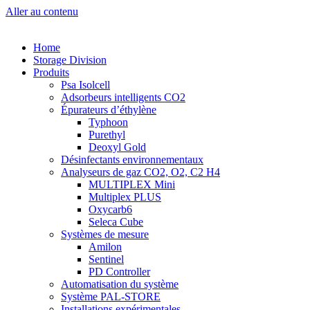
Aller au contenu
Home
Storage Division
Produits
Psa Isolcell
Adsorbeurs intelligents CO2
Épurateurs d’éthylène
Typhoon
Purethyl
Deoxyl Gold
Désinfectants environnementaux
Analyseurs de gaz CO2, O2, C2 H4
MULTIPLEX Mini
Multiplex PLUS
Oxycarb6
Seleca Cube
Systèmes de mesure
Amilon
Sentinel
PD Controller
Automatisation du système
Système PAL-STORE
Installations expérimentales